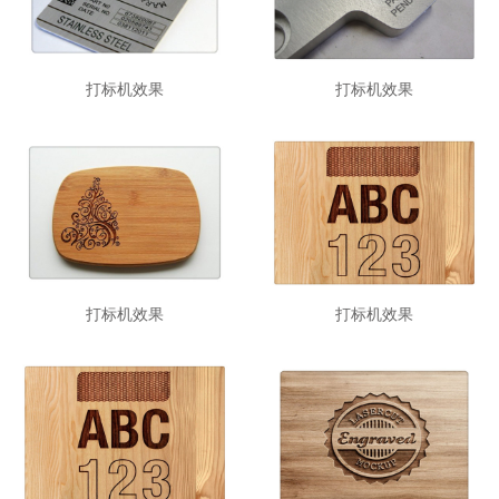
打标机效果
打标机效果
打标机效果
打标机效果