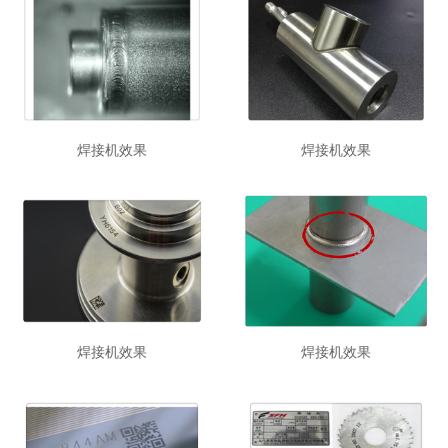
焊接机效果
焊接机效果
焊接机效果
焊接机效果