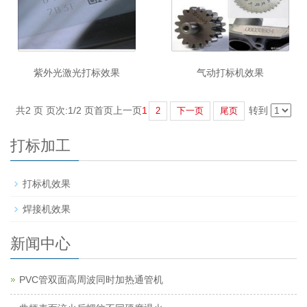
紫外光激光打标效果
气动打标机效果
共2 页 页次:1/2 页
首页
上一页
1
转到
2
下一页
尾页
打标加工
打标机效果
焊接机效果
新闻中心
PVC管双面高周波同时加热通管机