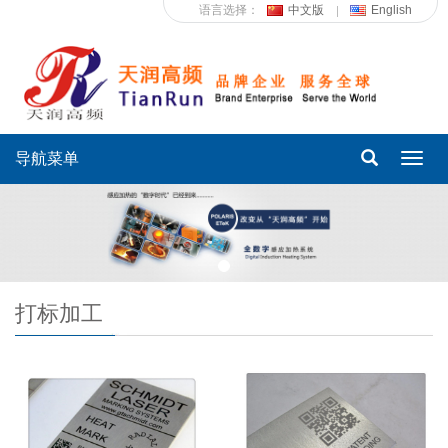
语言选择：
中文版
English
导航菜单
Toggl
navig
打标加工