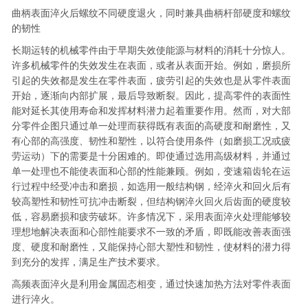
曲柄表面淬火后螺纹不同硬度退火，同时兼具曲柄杆部硬度和螺纹
的韧性
长期运转的机械零件由于早期失效使能源与材料的消耗十分惊人。
许多机械零件的失效发生在表面，或者从表面开始。例如，磨损所
引起的失效都是发生在零件表面，疲劳引起的失效也是从零件表面
开始，逐渐向内部扩展，最后导致断裂。因此，提高零件的表面性
能对延长其使用寿命和发挥材料潜力起着重要作用。然而，对大部
分零件企图只通过单一处理而获得既有表面的高硬度和耐磨性，又
有心部的高强度、韧性和塑性，以符合使用条件（如磨损工况或疲
劳运动）下的需要是十分困难的。即使通过选用高级材料，并通过
单一处理也不能使表面和心部的性能兼顾。例如，变速箱齿轮在运
行过程中经受冲击和磨损，如选用一般结构钢，经淬火和回火后有
较高塑性和韧性可抗冲击断裂，但结构钢淬火回火后齿面的硬度较
低，容易磨损和疲劳破坏。许多情况下，采用表面淬火处理能够较
理想地解决表面和心部性能要求不一致的矛盾，即既能改善表面强
度、硬度和耐磨性，又能保持心部大塑性和韧性，使材料的潜力得
到充分的发挥，满足生产技术要求。
高频表面淬火是利用金属固态相变，通过快速加热方法对零件表面
进行淬火。