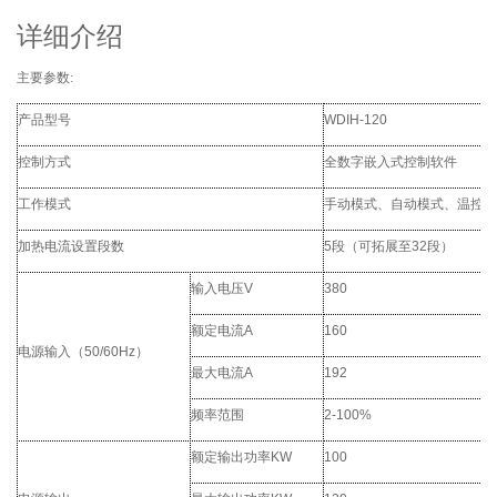
详细介绍
主要参数
:
产品型号
WDIH-120
控制方式
全数字嵌入式控制软件
工作模式
手动模式、自动模式、温控模
加热电流设置段数
5
段（可拓展至
32
段）
输入电压
V
380
额定电流
A
160
电源输入（
50/60Hz
）
最大电流
A
192
频率范围
2-100%
额定输出功率
KW
100