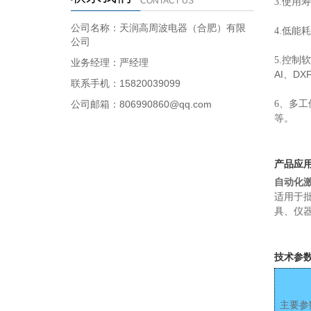
CONTACT US
3.使用
公司名称：天润高周波电器（合肥）有限
4.低
公司
5.控制
业务经理：严经理
AI
DX
、
联系手机：15820039099
公司邮箱：806990860@qq.com
6、多
等。
产品应
自动化
适用于
具、仪
技术参
名
主要参