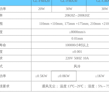
GL-FMA20
GL-FMA30
GL-CMA
功率
20W
30W
30W
率
20KHZ--200KHZ
围
110mm ×110mm; 175mm ×175mm; 210mm ×21
度
≤8000mm/s
0.01mm
寿命
100000小时以上
度
±
0.001
求
220V 50HZ 10A
式
风冷
功率
≤
0.5KW
≤
0.8KW
≤
1KW
境要求
通风无尘； 温度
:13
℃
--29
℃； 湿度：
5%
～
7