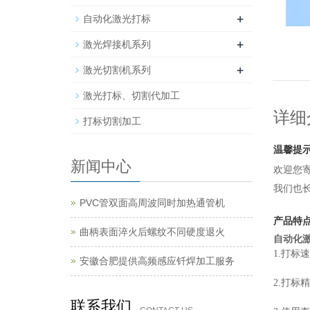
+
自动化激光打标
+
激光焊接机系列
+
激光切割机系列
激光打标、切割代加工
详细
打标切割加工
温馨提
新闻中心
欢迎您
我们也
PVC管双面高周波同时加热通管机
产品特
曲柄表面淬火后螺纹不同硬度退火
自动化
1.打
安徽合肥提供高频感应钎焊加工服务
2.打
联系我们