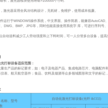
>100000
寿命长，激光器模块使用寿命
个小时
.
能耗，激光器采用全风冷结构设计，无耗材，免维护，使用成本低廉。
WINDOWS
AutoCAD
软件运行于
操作系统，中文界面、操作简易，能兼容
F
DWG
BMP
JPG
、
、
、
等，同时也能直接使用系统字
库，可进行序列号、
工位自动送料减少工人劳动强度和上下料时间，可一人分管多台设备，提高
用
激光打标设备适应范围：
批量生产品的标记要求，如：电子及电器产品、集成电路芯片、电脑配件
器仪表、航天航空器件；食品、饮料及烟酒等众多领域图形和文字的标记
数
自动化激光打标设备(光纤
&CO
2
)
称、型号
数