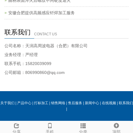
曲柄表面淬火后螺纹不同硬度退火
安徽合肥提供高频感应钎焊加工服务
联系我们
CONTACT US
公司名称：天润高周波电器（合肥）有限公司
业务经理：严经理
联系手机：15820039099
公司邮箱：806990860@qq.com
关于我们
|
产品中心
|
打标加工
|
销售网络
|
售后服务
|
新闻中心
|
在线视频
|
联系我们
|
分享
手机
分类
顶部