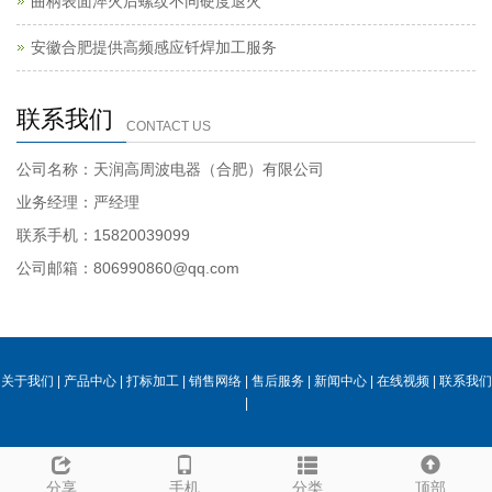
曲柄表面淬火后螺纹不同硬度退火
安徽合肥提供高频感应钎焊加工服务
联系我们
CONTACT US
公司名称：天润高周波电器（合肥）有限公司
业务经理：严经理
联系手机：15820039099
公司邮箱：806990860@qq.com
关于我们
|
产品中心
|
打标加工
|
销售网络
|
售后服务
|
新闻中心
|
在线视频
|
联系我们
|
分享
手机
分类
顶部