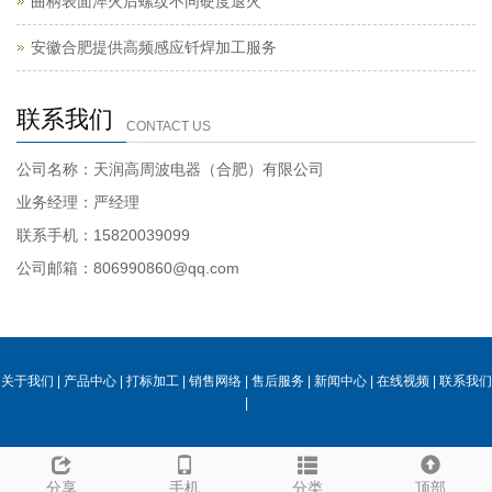
曲柄表面淬火后螺纹不同硬度退火
安徽合肥提供高频感应钎焊加工服务
联系我们
CONTACT US
公司名称：天润高周波电器（合肥）有限公司
业务经理：严经理
联系手机：15820039099
公司邮箱：806990860@qq.com
关于我们
|
产品中心
|
打标加工
|
销售网络
|
售后服务
|
新闻中心
|
在线视频
|
联系我们
|
分享
手机
分类
顶部