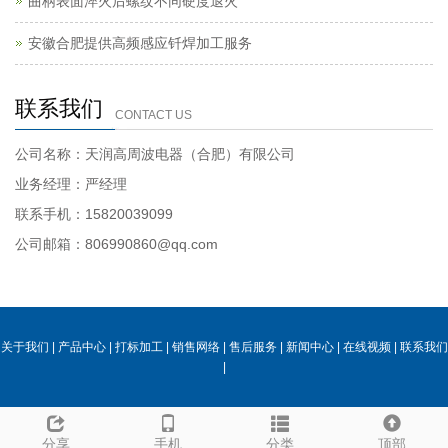
曲柄表面淬火后螺纹不同硬度退火
安徽合肥提供高频感应钎焊加工服务
联系我们
CONTACT US
公司名称：天润高周波电器（合肥）有限公司
业务经理：严经理
联系手机：15820039099
公司邮箱：806990860@qq.com
关于我们
|
产品中心
|
打标加工
|
销售网络
|
售后服务
|
新闻中心
|
在线视频
|
联系我们
|
分享
手机
分类
顶部